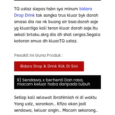
TQ ustaz slepas hsbn sya minum
bidara
Drop Drink
tak sangka trus kluar byk darah
smasa dia rsa nk buang air bsar.darah saje
yg kluar.tiga kali teran kluar darah saje.Itu
sekali brlaku.skrg dia dh shat cergas.Segala
kotoran smua dh kluar.TQ ustaz.
Pesakit ini Guna Produk :
Bidara Drop & Drink Klik Di Sini
9) Sendawa, x berhenti Dan rasa,
macam keluar haba daripada tubuh
Setiap kali selawat ibrahimiah ni di waktu
Yang ustz, sarankan.. Kfiza akan jadi
sendawa, keluar angin.. Macam sekarang..