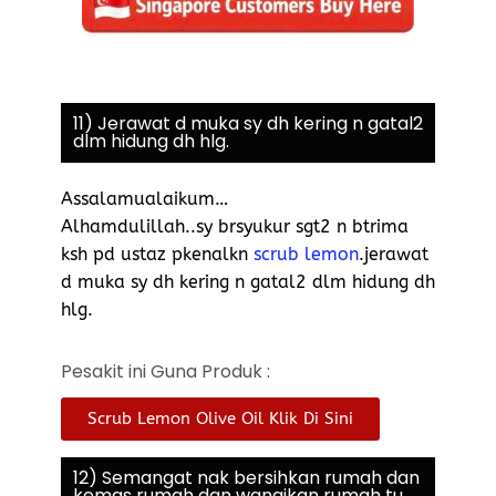
11) Jerawat d muka sy dh kering n gatal2
dlm hidung dh hlg.
Assalamualaikum…
Alhamdulillah..sy brsyukur sgt2 n btrima
ksh pd ustaz pkenalkn
scrub lemon
.jerawat
d muka sy dh kering n gatal2 dlm hidung dh
hlg.
Pesakit ini Guna Produk :
Scrub Lemon Olive Oil Klik Di Sini
12) Semangat nak bersihkan rumah dan
kemas rumah dan wangikan rumah tu