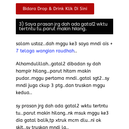
Bidara Drop & Drink Klik Di Sini
3) Saya prasan jrg dah ada gatal2 wktu
tertntu tu..parut makin hilang..
salam ustaz..dah mggu ke3 saya mndi ais +
7 telaga wangian raudhah
..
Alhamdulillah..gatal2 dibadan sy dah
hampir hilang…parut hitam makin
pudar..mggu pertama mndi..gatal sgt2..sy
mndi juga ckup 3 ptg..dan truskan mggu
kedua..
sy prasan jrg dah ada gatal2 wktu tertntu
tu..parut makin hilang..nk msuk mggu ke3
dia gatal balik,tp xtruk mcm dlu..ni ok
skit..sy truskan mndi lg..