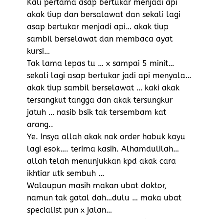
Kali pertama asap bertukar menjadi api
akak tiup dan bersalawat dan sekali lagi
asap bertukar menjadi api… akak tiup
sambil berselawat dan membaca ayat
kursi…
Tak lama lepas tu … x sampai 5 minit…
sekali lagi asap bertukar jadi api menyala…
akak tiup sambil berselawat … kaki akak
tersangkut tangga dan akak tersungkur
jatuh … nasib bsik tak tersembam kat
arang..
Ye. Insya allah akak nak order habuk kayu
lagi esok…. terima kasih. Alhamdulilah…
allah telah menunjukkan kpd akak cara
ikhtiar utk sembuh …
Walaupun masih makan ubat doktor,
namun tak gatal dah…dulu … maka ubat
specialist pun x jalan…