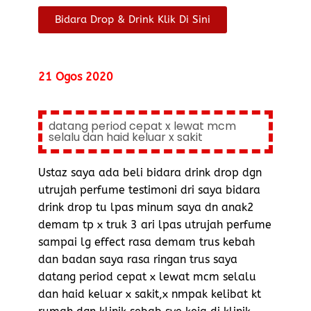
Bidara Drop & Drink Klik Di Sini
21 Ogos 2020
datang period cepat x lewat mcm
selalu dan haid keluar x sakit
Ustaz saya ada beli bidara drink drop dgn
utrujah perfume testimoni dri saya bidara
drink drop tu lpas minum saya dn anak2
demam tp x truk 3 ari lpas utrujah perfume
sampai lg effect rasa demam trus kebah
dan badan saya rasa ringan trus saya
datang period cepat x lewat mcm selalu
dan haid keluar x sakit,x nmpak kelibat kt