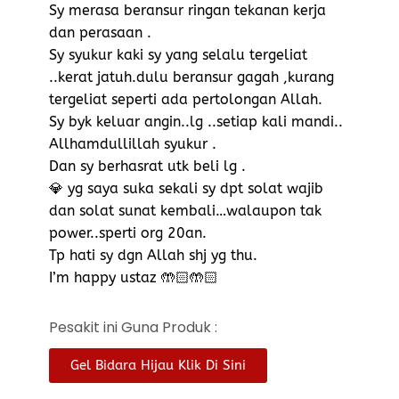
Sy merasa beransur ringan tekanan kerja
dan perasaan .
Sy syukur kaki sy yang selalu tergeliat
..kerat jatuh.dulu beransur gagah ,kurang
tergeliat seperti ada pertolongan Allah.
Sy byk keluar angin..lg ..setiap kali mandi..
Allhamdullillah syukur .
Dan sy berhasrat utk beli lg .
💎 yg saya suka sekali sy dpt solat wajib
dan solat sunat kembali…walaupon tak
power..sperti org 20an.
Tp hati sy dgn Allah shj yg thu.
I’m happy ustaz 🤲🏻🤲🏻
Pesakit ini Guna Produk :
Gel Bidara Hijau Klik Di Sini