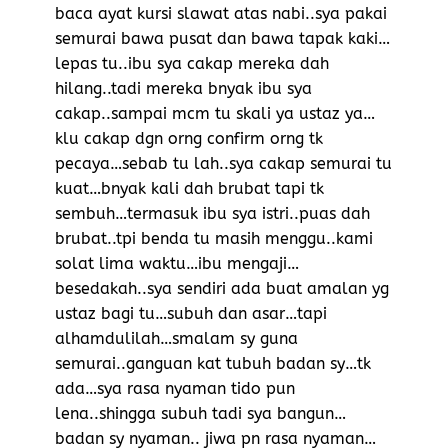
baca ayat kursi slawat atas nabi..sya pakai
semurai bawa pusat dan bawa tapak kaki…
lepas tu..ibu sya cakap mereka dah
hilang..tadi mereka bnyak ibu sya
cakap..sampai mcm tu skali ya ustaz ya…
klu cakap dgn orng confirm orng tk
pecaya…sebab tu lah..sya cakap semurai tu
kuat…bnyak kali dah brubat tapi tk
sembuh…termasuk ibu sya istri..puas dah
brubat..tpi benda tu masih menggu..kami
solat lima waktu…ibu mengaji…
besedakah..sya sendiri ada buat amalan yg
ustaz bagi tu…subuh dan asar…tapi
alhamdulilah…smalam sy guna
semurai..ganguan kat tubuh badan sy…tk
ada…sya rasa nyaman tido pun
lena..shingga subuh tadi sya bangun…
badan sy nyaman.. jiwa pn rasa nyaman…