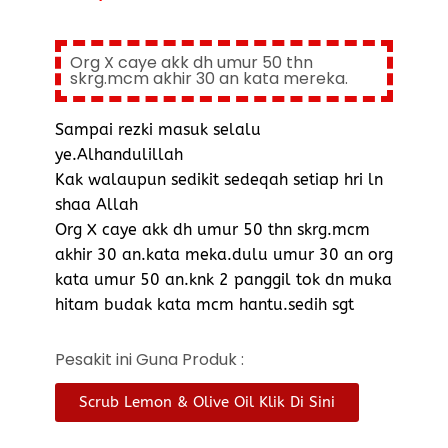
Org X caye akk dh umur 50 thn
skrg.mcm akhir 30 an kata mereka.
Sampai rezki masuk selalu
ye.Alhandulillah
Kak walaupun sedikit sedeqah setiap hri ln
shaa Allah
Org X caye akk dh umur 50 thn skrg.mcm
akhir 30 an.kata meka.dulu umur 30 an org
kata umur 50 an.knk 2 panggil tok dn muka
hitam budak kata mcm hantu.sedih sgt
Pesakit ini Guna Produk :
Scrub Lemon & Olive Oil Klik Di Sini