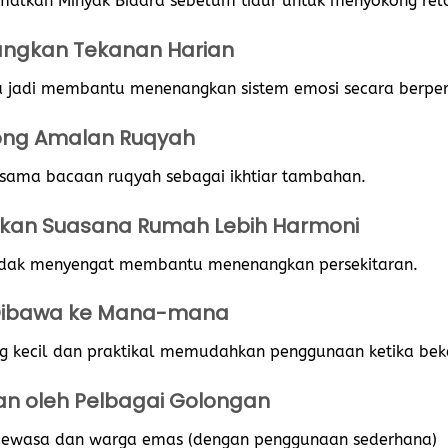
lkan Minyak Bidara sebelum tidur untuk menyokong rel
angkan Tekanan Harian
jadi membantu menenangkan sistem emosi secara berper
ong Amalan Ruqyah
sama bacaan ruqyah sebagai ikhtiar tambahan.
dkan Suasana Rumah Lebih Harmoni
idak menyengat membantu menenangkan persekitaran.
Dibawa ke Mana-mana
ng kecil dan praktikal memudahkan penggunaan ketika beke
an oleh Pelbagai Golongan
 dewasa dan warga emas (dengan penggunaan sederhana)