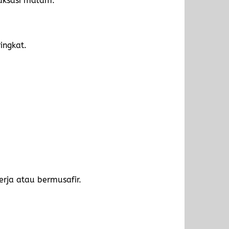
aksasi malam.
ingkat.
rja atau bermusafir.