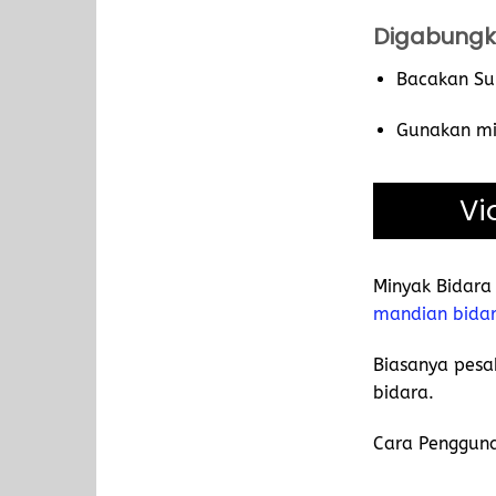
Digabungk
Bacakan Sur
Gunakan mi
Vi
Minyak Bidara
mandian bida
Biasanya pesa
bidara.
Cara Pengguna