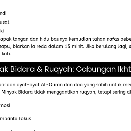
ndi
usat
ki
tapak tangan dan hidu baunya kemudian tahan nafas beb
sapu, biarkan ia reda dalam 15 minit. Jika berulang lagi,
 kali.
ak Bidara & Ruqyah: Gabungan Ikh
bacaan ayat-ayat Al-Quran dan doa yang sahih untuk m
 Minyak Bidara tidak menggantikan ruqyah, tetapi sering 
mosi
mbantu fokus