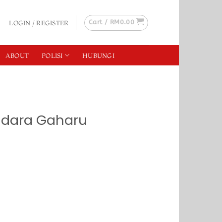
Cart /
RM
0.00
LOGIN / REGISTER
ABOUT
POLISI
HUBUNGI
idara Gaharu