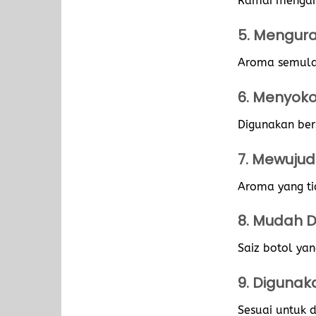
Ramai mengama
5. Mengur
Aroma semula 
6. Menyok
Digunakan ber
7. Mewuju
Aroma yang t
8. Mudah 
Saiz botol ya
9. Digunak
Sesuai untuk