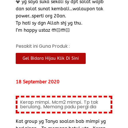
💎 yg saya suka sekali sy dpt solat wajib
dan solat sunat kembali…walaupon tak
power..sperti org 20an.
Tp hati sy dgn Allah shj yg thu.
I’m happy ustaz 🤲🏻🤲🏻
Pesakit ini Guna Produk :
Gel Bidara Hijau Klik Di Sini
18 September 2020
Kerap mimpi.. Mcm2 mimpi.. Tp tak
berulang.. Memang padu pergi dia
Kat group yg Tanya soalan bab mimpi yg