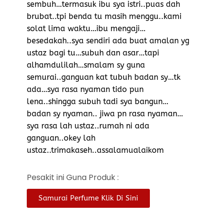
sembuh…termasuk ibu sya istri..puas dah
brubat..tpi benda tu masih menggu..kami
solat lima waktu…ibu mengaji…
besedakah..sya sendiri ada buat amalan yg
ustaz bagi tu…subuh dan asar…tapi
alhamdulilah…smalam sy guna
semurai..ganguan kat tubuh badan sy…tk
ada…sya rasa nyaman tido pun
lena..shingga subuh tadi sya bangun…
badan sy nyaman.. jiwa pn rasa nyaman…
sya rasa lah ustaz..rumah ni ada
ganguan..okey lah
ustaz..trimakaseh..assalamualaikom
Pesakit ini Guna Produk :
Samurai Perfume Klik Di Sini