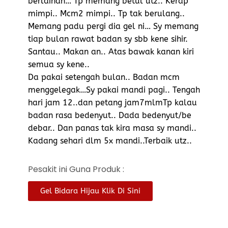
berlainan… Tp memang betul utz.. Kerap
mimpi.. Mcm2 mimpi.. Tp tak berulang..
Memang padu pergi dia gel ni… Sy memang
tiap bulan rawat badan sy sbb kene sihir.
Santau.. Makan an.. Atas bawak kanan kiri
semua sy kene..
Da pakai setengah bulan.. Badan mcm
menggelegak…Sy pakai mandi pagi.. Tengah
hari jam 12..dan petang jam7mlmTp kalau
badan rasa bedenyut.. Dada bedenyut/be
debar.. Dan panas tak kira masa sy mandi..
Kadang sehari dlm 5x mandi..Terbaik utz..
Pesakit ini Guna Produk :
Gel Bidara Hijau Klik Di Sini