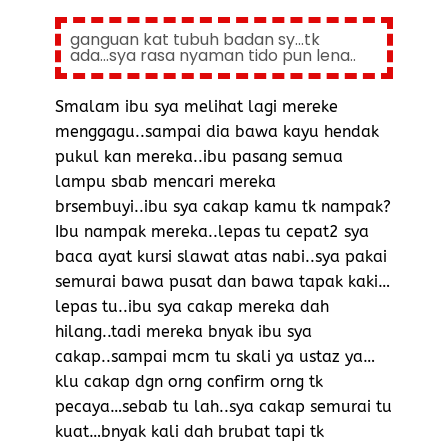
ganguan kat tubuh badan sy...tk
ada...sya rasa nyaman tido pun lena..
Smalam ibu sya melihat lagi mereke
menggagu..sampai dia bawa kayu hendak
pukul kan mereka..ibu pasang semua
lampu sbab mencari mereka
brsembuyi..ibu sya cakap kamu tk nampak?
Ibu nampak mereka..lepas tu cepat2 sya
baca ayat kursi slawat atas nabi..sya pakai
semurai bawa pusat dan bawa tapak kaki…
lepas tu..ibu sya cakap mereka dah
hilang..tadi mereka bnyak ibu sya
cakap..sampai mcm tu skali ya ustaz ya…
klu cakap dgn orng confirm orng tk
pecaya…sebab tu lah..sya cakap semurai tu
kuat…bnyak kali dah brubat tapi tk