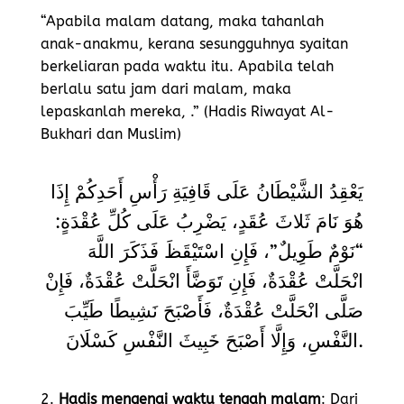
“Apabila malam datang, maka tahanlah
anak-anakmu, kerana sesungguhnya syaitan
berkeliaran pada waktu itu. Apabila telah
berlalu satu jam dari malam, maka
lepaskanlah mereka, .” (Hadis Riwayat Al-
Bukhari dan Muslim)
يَعْقِدُ الشَّيْطَانُ عَلَى قَافِيَةِ رَأْسِ أَحَدِكُمْ إِذَا
هُوَ نَامَ ثَلاثَ عُقَدٍ، يَضْرِبُ عَلَى كُلِّ عُقْدَةٍ:
“نَوْمٌ طَوِيلٌ”، فَإِنِ اسْتَيْقَظَ فَذَكَرَ اللَّهَ
انْحَلَّتْ عُقْدَةٌ، فَإِنِ تَوَضَّأَ انْحَلَّتْ عُقْدَةٌ، فَإِنْ
صَلَّى انْحَلَّتْ عُقْدَةٌ، فَأَصْبَحَ نَشِيطًا طَيِّبَ
النَّفْسِ، وَإِلَّا أَصْبَحَ خَبِيثَ النَّفْسِ كَسْلَانَ.
2.
Hadis mengenai waktu tengah malam
: Dari