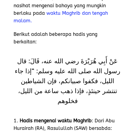
nasihat mengenai bahaya yang mungkin
berlaku pada
waktu Maghrib dan tengah
malam.
Berikut adalah beberapa hadis yang
berkaitan:
عَنْ أَبِي هُرَيْرَةَ رضي الله عنه، قَالَ: قال
رسول الله صلى الله عليه وسلم: “إذا جاء
الليل، فكفوا صبيانكم، فإن الشياطين
تنتشر حينئذٍ، فإذا ذهب ساعة من الليل،
فخلوهم
1.
Hadis mengenai waktu Maghrib
: Dari Abu
Hurairah (RA), Rasulullah (SAW) bersabda: