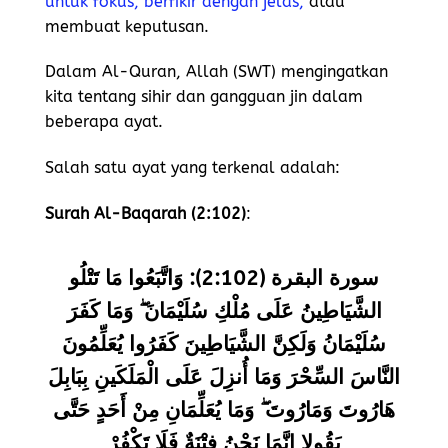
untuk fokus, berfikir dengan jelas,
atau
membuat keputusan.
Dalam Al-Quran, Allah (SWT) mengingatkan
kita tentang sihir dan gangguan jin dalam
beberapa ayat.
Salah satu ayat yang terkenal adalah:
Surah Al-Baqarah (2:102)
:
سورة البقرة (2:102): وَاتَّبَعُوا مَا تَتْلُو
الشَّيَاطِينُ عَلَى مُلْكِ سُلَيْمَانَ ۖ وَمَا كَفَرَ
سُلَيْمَانُ وَلَكِنَّ الشَّيَاطِينَ كَفَرُوا يُعَلِّمُونَ
النَّاسَ السِّحْرَ وَمَا أُنزِلَ عَلَى الْمَلَكَينِ بِبَابِلَ
هَارُوتَ وَمَارُوتَ ۖ وَمَا يُعَلِّمَانِ مِنْ أَحَدٍ حَتَّى
يَقُولا إِنَّمَا نَحْنُ فِتْنَةٌ فَلَا تَكْفُرْ