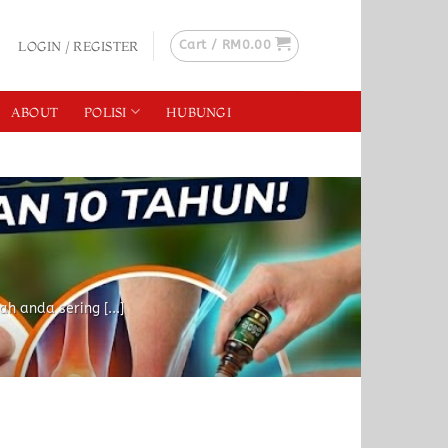
Cart /
RM
0.00
LOGIN / REGISTER
ABOUT
POLISI
HUBUNGI
 anda sering [...]