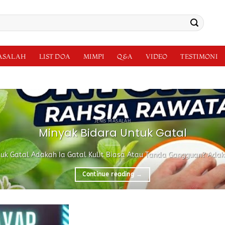
MASALAH
LIST DOA
MIMPI
Q&A
VIDEO
TESTIMONI
JENIS MASALAH
Minyak Bidara Untuk Gatal
uk Gatal Adakah Ia Gatal Kulit Biasa Atau Tanda Gangguan? Adakah
Continue reading
→