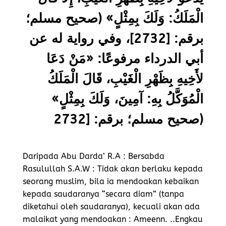
الْمَلَكُ: وَلَكَ بِمِثْلٍ» (صحيح مسلم؛
برقم: [2732]، وفي رواية له عن
أبي الدرداء مرفوعًا: «مَنْ دَعَا
لأَخِيهِ بِظَهْرِ الْغَيْبِ، قَالَ الْمَلَكُ
الْمُوَكَّلُ بِهِ: آمِينَ، وَلَكَ بِمِثْلٍ»
(صحيح مسلم؛ برقم: [2732
Daripada Abu Darda’ R.A : Bersabda
Rasulullah S.A.W : Tidak akan berlaku kepada
seorang muslim, bila ia mendoakan kebaikan
kepada saudaranya “secara diam” (tanpa
diketahui oleh saudaranya), kecuali akan ada
malaikat yang mendoakan : Ameenn. ..Engkau