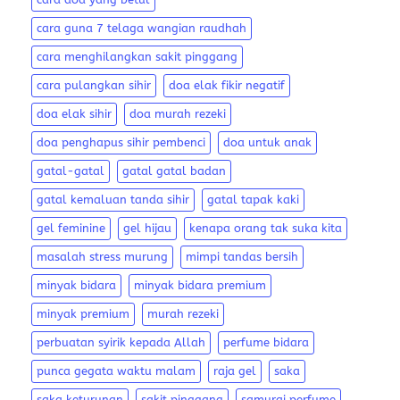
cara guna 7 telaga wangian raudhah
cara menghilangkan sakit pinggang
cara pulangkan sihir
doa elak fikir negatif
doa elak sihir
doa murah rezeki
doa penghapus sihir pembenci
doa untuk anak
gatal-gatal
gatal gatal badan
gatal kemaluan tanda sihir
gatal tapak kaki
gel feminine
gel hijau
kenapa orang tak suka kita
masalah stress murung
mimpi tandas bersih
minyak bidara
minyak bidara premium
minyak premium
murah rezeki
perbuatan syirik kepada Allah
perfume bidara
punca gegata waktu malam
raja gel
saka
saka keturunan
sakit pinggang
samurai perfume