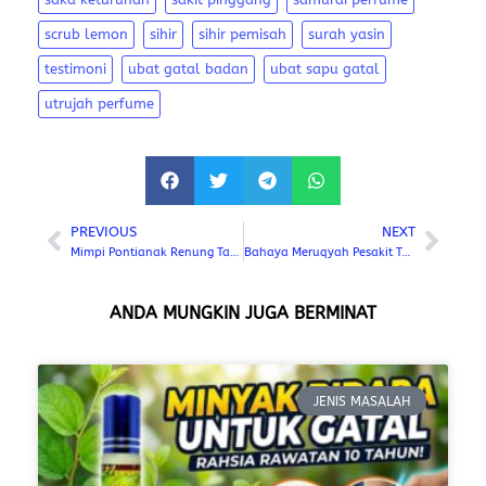
scrub lemon
sihir
sihir pemisah
surah yasin
testimoni
ubat gatal badan
ubat sapu gatal
utrujah perfume
PREVIOUS
NEXT
Mimpi Pontianak Renung Tajam Dari Dapur?
Bahaya Meruqyah Pesakit Tanpa Asas Rawatan
ANDA MUNGKIN JUGA BERMINAT
JENIS MASALAH