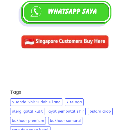
Tags
5 Tanda Sihir Sudah Hilang
7 telaga
alergi gatal kulit
ayat pembatal sihir
bidara drop
bukhoor premium
bukhoor samurai
cara doa yang betul