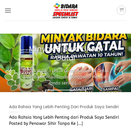
Skip
to
content
JENIS MASALAH
Minyak Bidara Untuk
Gatal
Minyak Bidara Untuk Gatal Adakah Ia Gatal
Kulit Biasa Atau Tanda Gangguan? Adakah
anda sering [...]
Continue reading
→
Ada Rahsia Yang Lebih Penting Dari Produk Saya Sendiri
Ada Rahsia Yang Lebih Penting dari Produk Saya Sendiri
Posted by Penawar Sihir Tanpa Ke [...]