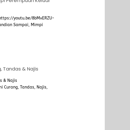
pi Perempuan Keluar
https://youtu.be/8bMxERZU-
ndian Sampai, Mimpi
 Tandas & Najis
 & Najis
 Curang, Tandas, Najis,