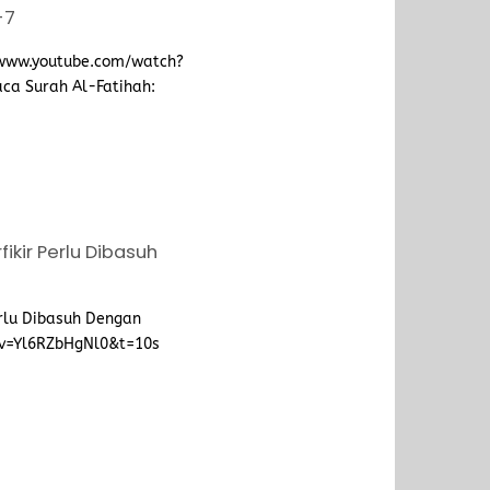
-7
/www.youtube.com/watch?
ca Surah Al-Fatihah:
ikir Perlu Dibasuh
erlu Dibasuh Dengan
?v=Yl6RZbHgNl0&t=10s