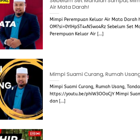
Sebelum Set Mandian Sampai, Mim
Air Mata Darah!
Mimpi Perempuan Keluar Air Mata Darah 
OM?si=0YIHpST4xN5wo4Rz Sebelum Set Ma
Perempuan Keluar Air [...]
Mimpi Suami Curang, Rumah Usang,
Mimpi Suami Curang, Rumah Usang, Tandas
https://youtu.be/phiW3OOoCjY Mimpi Suami
dan [...]