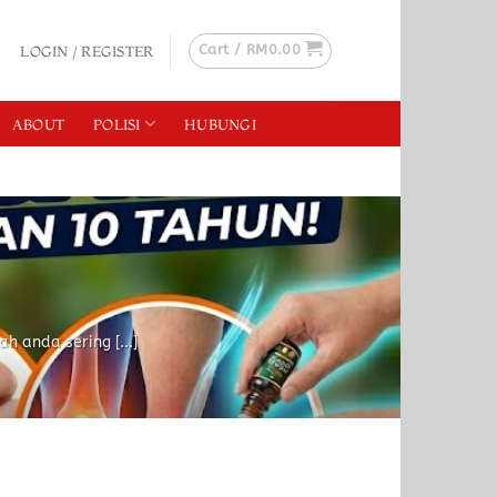
Cart /
RM
0.00
LOGIN / REGISTER
ABOUT
POLISI
HUBUNGI
 anda sering [...]