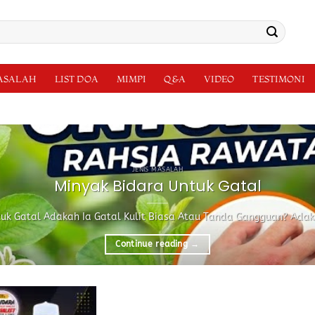
MASALAH
LIST DOA
MIMPI
Q&A
VIDEO
TESTIMONI
JENIS MASALAH
Minyak Bidara Untuk Gatal
uk Gatal Adakah Ia Gatal Kulit Biasa Atau Tanda Gangguan? Adakah
Continue reading
→