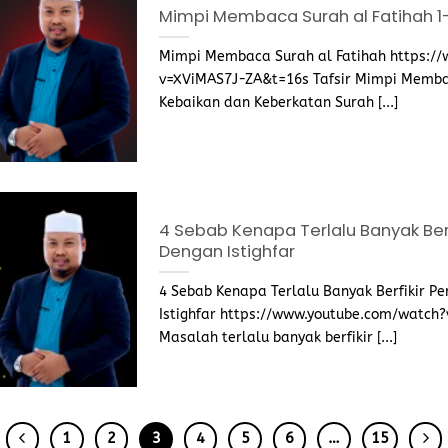
Mimpi Membaca Surah al Fatihah 1
Mimpi Membaca Surah al Fatihah https:/
v=XViMAS7J-ZA&t=16s Tafsir Mimpi Memba
Kebaikan dan Keberkatan Surah [...]
4 Sebab Kenapa Terlalu Banyak Berf
Dengan Istighfar
4 Sebab Kenapa Terlalu Banyak Berfikir P
Istighfar https://www.youtube.com/watch
Masalah terlalu banyak berfikir [...]
1
2
3
4
5
6
…
15