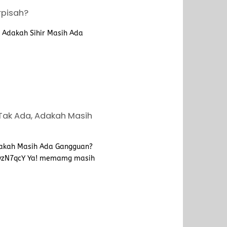
rpisah?
 Adakah Sihir Masih Ada
Tak Ada, Adakah Masih
akah Masih Ada Gangguan?
wzN7qcY Ya! memamg masih