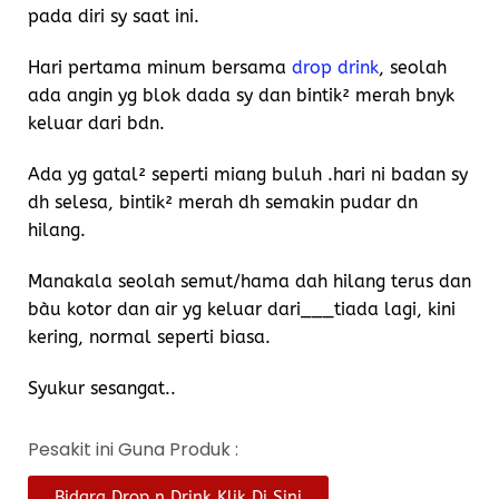
pada diri sy saat ini.
Hari pertama minum bersama
drop drink
, seolah
ada angin yg blok dada sy dan bintik² merah bnyk
keluar dari bdn.
Ada yg gatal² seperti miang buluh .hari ni badan sy
dh selesa, bintik² merah dh semakin pudar dn
hilang.
Manakala seolah semut/hama dah hilang terus dan
bàu kotor dan air yg keluar dari___tiada lagi, kini
kering, normal seperti biasa.
Syukur sesangat..
Pesakit ini Guna Produk :
Bidara Drop n Drink Klik Di Sini