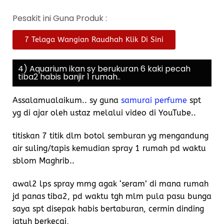
Pesakit ini Guna Produk :
7 Telaga Wangian Raudhah Klik Di Sini
4) Aquarium ikan sy berukuran 6 kaki pecah
tiba2 habis banjir 1 rumah..
Assalamualaikum.. sy guna
samurai perfume
spt
yg di ajar oleh ustaz melalui video di YouTube..
titiskan 7 titik dlm botol semburan yg mengandung
air suling/tapis kemudian spray 1 rumah pd waktu
sblom Maghrib..
awal2 lps spray mmg agak ‘seram’ di mana rumah
jd panas tiba2, pd waktu tgh mlm pula pasu bunga
saya spt disepak habis bertaburan, cermin dinding
jatuh berkecai,