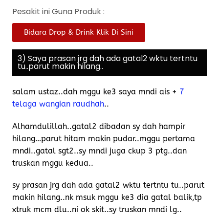
Pesakit ini Guna Produk :
Bidara Drop & Drink Klik Di Sini
3) Saya prasan jrg dah ada gatal2 wktu tertntu
tu..parut makin hilang..
salam ustaz..dah mggu ke3 saya mndi ais +
7
telaga wangian raudhah
..
Alhamdulillah..gatal2 dibadan sy dah hampir
hilang…parut hitam makin pudar..mggu pertama
mndi..gatal sgt2..sy mndi juga ckup 3 ptg..dan
truskan mggu kedua..
sy prasan jrg dah ada gatal2 wktu tertntu tu..parut
makin hilang..nk msuk mggu ke3 dia gatal balik,tp
xtruk mcm dlu..ni ok skit..sy truskan mndi lg..