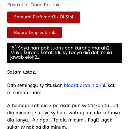
Pesakit ini Guna Produk :
Samurai Perfume Klik Di Sini
Bidara Drop & Drink
16) Saya nampak suami dah kurang marah2..
Muka kurang ketat. Klu sy tanya dia dah mula
jawab elok2...
Salam ustaz..
Dah seminggu sy tituskan
bidara drop n drink
kat
minuman suami..
Alhamdulillah dia x perasan pun sy titiskan tu.. Jd
dia minum je air yg sy buat walaupun ada kalanya
dia tanya.. Air apa… Tp dia minum.. Pagi2 agak
sukar sy nak bg dia minum..