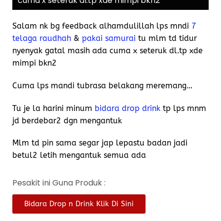
cuma x seteruk dl.tp xde mimpi bkn2
Salam nk bg feedback alhamdulillah lps mndi
7
telaga raudhah
&
pakai samurai
tu mlm td tidur
nyenyak gatal masih ada cuma x seteruk dl.tp xde
mimpi bkn2
Cuma lps mandi tubrasa belakang meremang…
Tu je la harini minum
bidara drop drink
tp lps mnm
jd berdebar2 dgn mengantuk
Mlm td pin sama segar jap lepastu badan jadi
betul2 letih mengantuk semua ada
Pesakit ini Guna Produk :
Bidara Drop n Drink Klik Di Sini