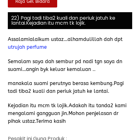
Raja Gel Bidara
22) Pagi tadi tiba2 kuali dan periuk jatuh ke
lantai.Kejadian itu mcm tk lojik.
Assalamialaikum ustaz…alhamdulillah dah dpt
utrujah perfume
Semalam saya dah sembur pd nadi tgn saya dn
suami…angin byk keluar kemaluan ..
manakala suami perutnya berasa kembung.Pagi
tadi tiba2 kuali dan periuk jatuh ke lantai.
Kejadian itu mcm tk lojik.Adakah itu tanda2 kami
mengalami gangguan jin.Mohon penjelasan dr
pihak ustaz.Terima kasih
Pesakit ini Guna Produk :