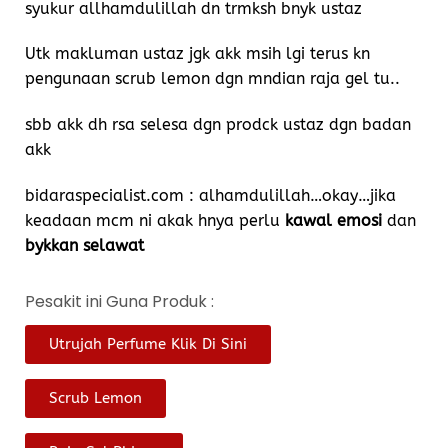
syukur allhamdulillah dn trmksh bnyk ustaz
Utk makluman ustaz jgk akk msih lgi terus kn
pengunaan scrub lemon dgn mndian raja gel tu..
sbb akk dh rsa selesa dgn prodck ustaz dgn badan
akk
bidaraspecialist.com : alhamdulillah…okay…jika
keadaan mcm ni akak hnya perlu
kawal emosi
dan
bykkan selawat
Pesakit ini Guna Produk :
Utrujah Perfume Klik Di Sini
Scrub Lemon