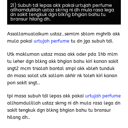
21) Subuh tdi lepas akk pakai urtujah perfume
allhamdulillah ustaz skrng ni dh mula rasa lega
dn sakit tengkuk dgn blkng bhgian bahu tu
bransur hilang dh..
Assallamualaikum ustaz..semlm sblom mghrib akk
mula pakai
urtujah perfume
tu dn jga subuh tdi.
Utk makluman ustaz masa akk oder pda 1hb mlm
tu leher dgn blkng akk bhgian bahu kiri kanan sakit
sngt2 mcm trsalah bantal smpi akk xbleh tunduk
dn masa solat utk sallam akhir nk toleh kiri kanan
pon sakit sngt..
tpi masa subuh tdi lepas akk pakai
urtujah perfume
allhamdulillah ustaz skrng ni dh mula rasa lega dn
sakit tengkuk dgn blkng bhgian bahu tu bransur
hilang dh..