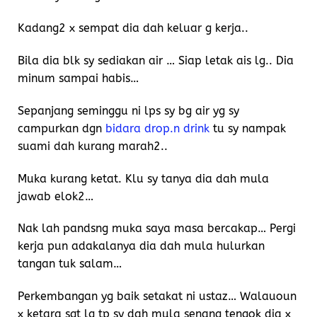
Kadang2 x sempat dia dah keluar g kerja..
Bila dia blk sy sediakan air … Siap letak ais lg.. Dia
minum sampai habis…
Sepanjang seminggu ni lps sy bg air yg sy
campurkan dgn
bidara drop.n drink
tu sy nampak
suami dah kurang marah2..
Muka kurang ketat. Klu sy tanya dia dah mula
jawab elok2…
Nak lah pandsng muka saya masa bercakap… Pergi
kerja pun adakalanya dia dah mula hulurkan
tangan tuk salam…
Perkembangan yg baik setakat ni ustaz… Walauoun
x ketara sgt lg tp sy dah mula senang tengok dia x