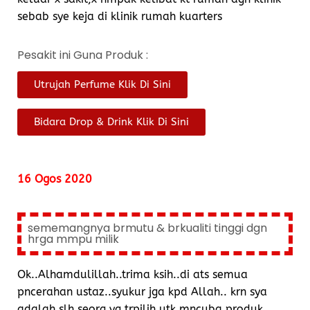
sebab sye keja di klinik rumah kuarters
Pesakit ini Guna Produk :
Utrujah Perfume Klik Di Sini
Bidara Drop & Drink Klik Di Sini
16 Ogos 2020
sememangnya brmutu & brkualiti tinggi dgn
hrga mmpu milik
Ok..Alhamdulillah..trima ksih..di ats semua
pncerahan ustaz..syukur jga kpd Allah.. krn sya
adalah slh seorg yg trpilih utk mncuba produk