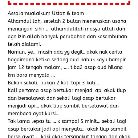
Assalamualaikum Ustaz & team
Alhamdulilah, setelah 2 bulan meneruskan usaha
menangani sihir … alhamdulilah masya allah dan
dgn izin allah banyak perubahan dan kesembuhan
telah dialami.
Namun, ye… masih ada yg degil…akak nak cerita
bagaimana ketika sedang oud habuk kayu hampir
jam 12 tengah malam, …. tiba2 asap oud hilang
krn bara menyala …
Bukan sekali, bukan 2 kali tapi 3 kali…
Kali pertama asap bertukar menjadi api akak tiup
dan bersalawat dan sekali lagi asap bertukar
menjadi api… akak tiup sambil berselawat dan
membaca ayat kursi…
Tak lama lepas tu … x sampai 5 minit… sekali lagi
asap bertukar jadi api menyala… akak tiup sambil
berselawat … kaki akak tersangkut tangga dan akak