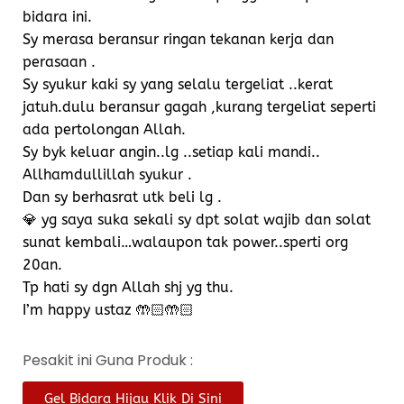
bidara ini.
Sy merasa beransur ringan tekanan kerja dan
perasaan .
Sy syukur kaki sy yang selalu tergeliat ..kerat
jatuh.dulu beransur gagah ,kurang tergeliat seperti
ada pertolongan Allah.
Sy byk keluar angin..lg ..setiap kali mandi..
Allhamdullillah syukur .
Dan sy berhasrat utk beli lg .
💎 yg saya suka sekali sy dpt solat wajib dan solat
sunat kembali…walaupon tak power..sperti org
20an.
Tp hati sy dgn Allah shj yg thu.
I’m happy ustaz 🤲🏻🤲🏻
Pesakit ini Guna Produk :
Gel Bidara Hijau Klik Di Sini