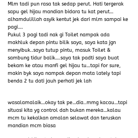
Mlm tadi pun rasa tak sedap perut. Hati tergerak
sapu gel hijau mandian bidara tu kat perut…
alhamdulillah asyik kentut jek dari mlm sampai ke
pagi….
Pukul 3 pagi tadi nak gi Toilet nampak ada
makhluk depan pintu bilik saya, saya kata jgn
menyibuk..saya tutup pintu, masuk Toilet &
sambung tidur balik….saya tak padti saya buat
bekam ke atau manfi gel hijau tu…tapi for sure,
makin byk saya nampak depan mata lately tapi
benda 2 tu dati jauh perhati jek lah
wasalamalaik…okay tak pe…dia..mmg kacau…tapi
situasi kita yg control dah bukan mereka…kalau
mcm tu kekalkan amalan selawat dan teruskan
mandian mcm biasa