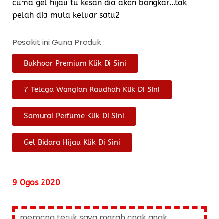
cuma gel hijau tu kesan dia akan bongkar…tak
pelah dia mula keluar satu2
Pesakit ini Guna Produk :
Bukhoor Premium Klik Di Sini
7 Telaga Wangian Raudhah Klik Di Sini
Samurai Perfume Klik Di Sini
Gel Bidara Hijau Klik Di Sini
9 Ogos 2020
memang teruk saya marah anak anak