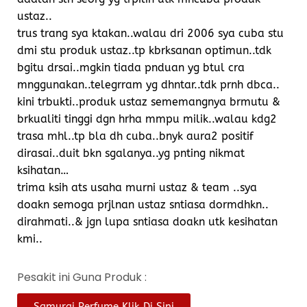
ustaz..
trus trang sya ktakan..walau dri 2006 sya cuba stu
dmi stu produk ustaz..tp kbrksanan optimun..tdk
bgitu drsai..mgkin tiada pnduan yg btul cra
mnggunakan..telegrram yg dhntar..tdk prnh dbca..
kini trbukti..produk ustaz sememangnya brmutu &
brkualiti tinggi dgn hrha mmpu milik..walau kdg2
trasa mhl..tp bla dh cuba..bnyk aura2 positif
dirasai..duit bkn sgalanya..yg pnting nikmat
ksihatan…
trima ksih ats usaha murni ustaz & team ..sya
doakn semoga prjlnan ustaz sntiasa dormdhkn..
dirahmati..& jgn lupa sntiasa doakn utk kesihatan
kmi..
Pesakit ini Guna Produk :
Samurai Perfume Klik Di Sini