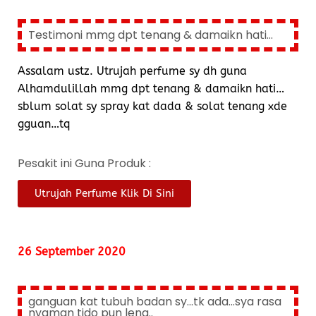
Testimoni mmg dpt tenang & damaikn hati...
Assalam ustz. Utrujah perfume sy dh guna
Alhamdulillah mmg dpt tenang & damaikn hati…
sblum solat sy spray kat dada & solat tenang xde
gguan…tq
Pesakit ini Guna Produk :
Utrujah Perfume Klik Di Sini
26 September 2020
ganguan kat tubuh badan sy...tk ada...sya rasa
nyaman tido pun lena..