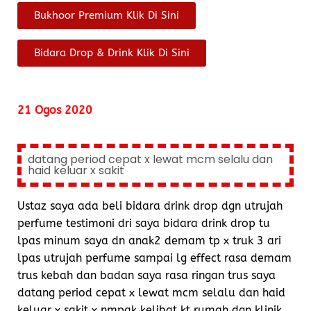
Bukhoor Premium Klik Di Sini
Bidara Drop & Drink Klik Di Sini
21 Ogos 2020
datang period cepat x lewat mcm selalu dan
haid keluar x sakit
Ustaz saya ada beli bidara drink drop dgn utrujah
perfume testimoni dri saya bidara drink drop tu
lpas minum saya dn anak2 demam tp x truk 3 ari
lpas utrujah perfume sampai lg effect rasa demam
trus kebah dan badan saya rasa ringan trus saya
datang period cepat x lewat mcm selalu dan haid
keluar x sakit,x nmpak kelibat kt rumah dgn klinik