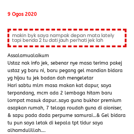
9 Ogos 2020
makin byk saya nampak depan mata lately
tapi benda 2 tu dati jauh perhati jek lah
Assalamualaikum
Ustaz nak info jek, sebenar nye masa terima pakej
ustaz yg baru ni, baru pegang gel mandian bidara
yg hijau tu jek badan dah mengeletar
Hari sabtu mlm masa makan kat dapur, saya
terpandang, mcm ada 2 lembaga hitam baru
lompat masuk dapur..saya guna bukhor premium
asapkan rumah, 7 telaga roudah guna di aioniser,
& sapu pada dada perpume samurai…& Gel bidara
tu pun saya letak di kepala tpt tidur saya
alhamdulillah….