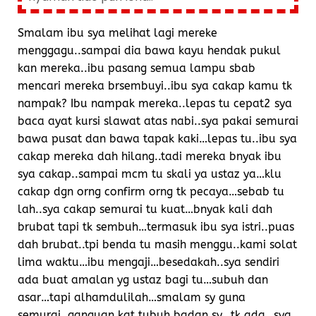
Smalam ibu sya melihat lagi mereke
menggagu..sampai dia bawa kayu hendak pukul
kan mereka..ibu pasang semua lampu sbab
mencari mereka brsembuyi..ibu sya cakap kamu tk
nampak? Ibu nampak mereka..lepas tu cepat2 sya
baca ayat kursi slawat atas nabi..sya pakai semurai
bawa pusat dan bawa tapak kaki…lepas tu..ibu sya
cakap mereka dah hilang..tadi mereka bnyak ibu
sya cakap..sampai mcm tu skali ya ustaz ya…klu
cakap dgn orng confirm orng tk pecaya…sebab tu
lah..sya cakap semurai tu kuat…bnyak kali dah
brubat tapi tk sembuh…termasuk ibu sya istri..puas
dah brubat..tpi benda tu masih menggu..kami solat
lima waktu…ibu mengaji…besedakah..sya sendiri
ada buat amalan yg ustaz bagi tu…subuh dan
asar…tapi alhamdulilah…smalam sy guna
semurai..ganguan kat tubuh badan sy…tk ada…sya