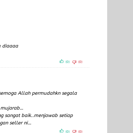
u diaaaa
(0)
(0)
..semoga Allah permudahkn segala
t mujarab…
ang sangat baik..menjawab setiap
an seller ni…
(0)
(0)