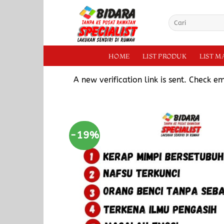
HOME
LIST PRODUK
LIST 
A new verification link is sent. Check e
-19%