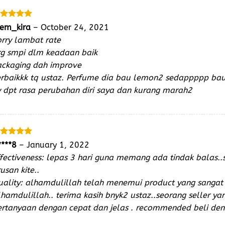
ated
5
em_kira
–
October 24, 2021
t of 5
rry lambat rate
rg smpi dlm keadaan baik
ackaging dah improve
erbaikkk tq ustaz. Perfume dia bau lemon2 sedappppp ba
y dpt rasa perubahan diri saya dan kurang marah2
ated
5
****8
–
January 1, 2022
t of 5
ffectiveness: lepas 3 hari guna memang ada tindak balas
usan kite..
uality: alhamdulillah telah menemui product yang sanga
hamdulillah.. terima kasih bnyk2 ustaz..seorang seller y
ertanyaan dengan cepat dan jelas . recommended beli deng