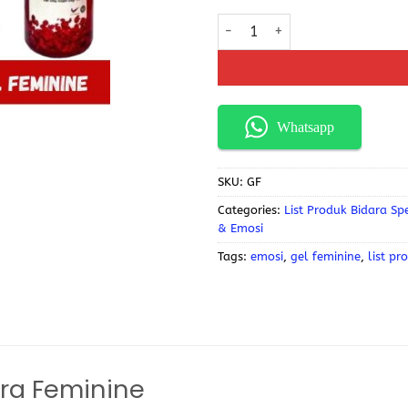
Whatsapp
SKU:
GF
Categories:
List Produk Bidara Spe
& Emosi
Tags:
emosi
,
gel feminine
,
list pr
ara Feminine