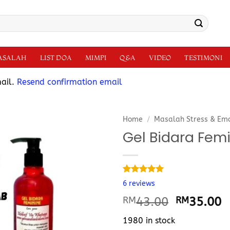
MASALAH
LIST DOA
MIMPI
Q&A
VIDEO
TESTIMONI
mail.
Resend confirmation email
Home
/
Masalah Stress & Em
Gel Bidara Fem
Rated
6
5.00
6
reviews
out of 5
based on
RM
43.00
RM
35.00
customer
ratings
1980 in stock