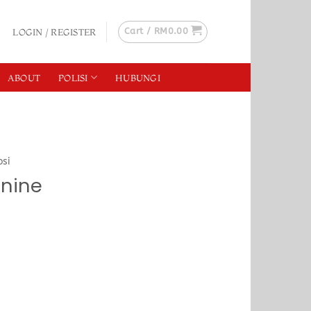
Cart /
RM
0.00
LOGIN / REGISTER
ABOUT
POLISI
HUBUNGI
osi
inine