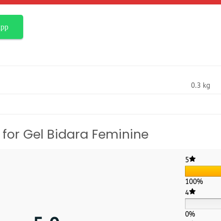
app
0.3 kg
 for
Gel Bidara Feminine
5
100%
4
0%