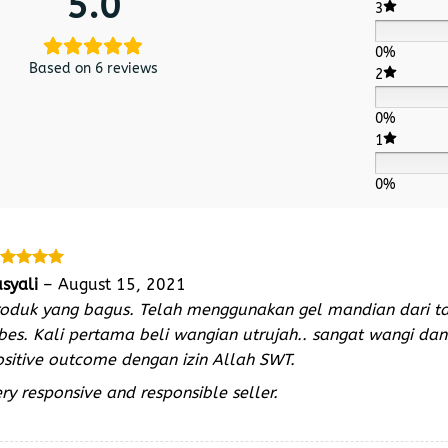
5.0
3
0%
Based on 6 reviews
2
0%
1
0%
ated
5
usyali
–
August 15, 2021
t of 5
roduk yang bagus. Telah menggunakan gel mandian dari t
ibes. Kali pertama beli wangian utrujah.. sangat wangi d
sitive outcome dengan izin Allah SWT.
ry responsive and responsible seller.