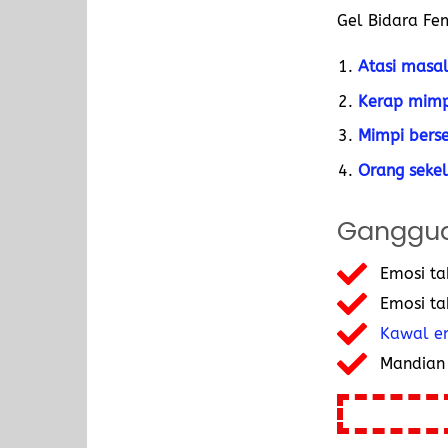
Gel Bidara Fe
Atasi masal
Kerap mimp
Mimpi bers
Orang sekel
Ganggua
Emosi ta
Emosi ta
Kawal em
Mandian