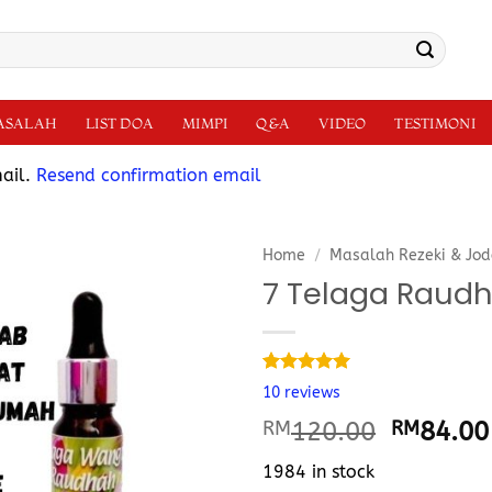
MASALAH
LIST DOA
MIMPI
Q&A
VIDEO
TESTIMONI
mail.
Resend confirmation email
Home
/
Masalah Rezeki & Jo
7 Telaga Raudh
Rated
10
5.00
10
reviews
out of 5
based on
RM
120.00
RM
84.00
customer
ratings
1984 in stock