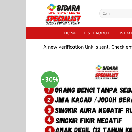
HOME
LIST PRODUK
LIST 
A new verification link is sent. Check e
-30%