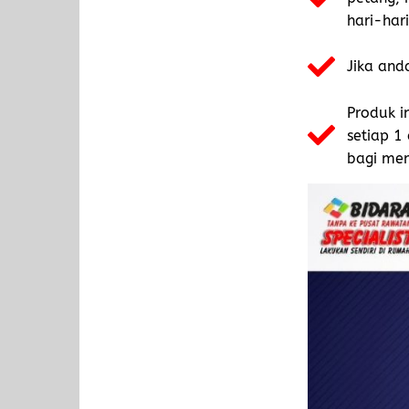
hari-har
Jika and
Produk i
setiap 1
bagi mema