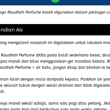
aga Raudhah Perfume boleh digunakan dalam pelbagai ca
andian Ais
yang mengalami masalah ini digalakkan untuk lakukan ma
 Raudhah Perfume dititis pada baldi sederhana besar, dica
lepas mandi dan bilas menggunakan gel mandian bidara. B
audhah Perfume + air batu, jangan dilap dan biarkan ia ker
aman ialah dengan mula daripada kepala. Pastikan air yan
e seluruh tubuh dengan sekali siraman dan tidak digalak
i.​
anya mandi sekali sahaja, sama ada pagi atau petang. Ji
maka pada hari-hari berikutnya juga pada waktu petang.