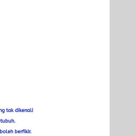
g tak dikenali
etubuh.
oleh berfikir.