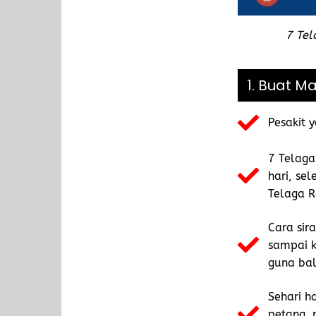
7 Tel
1. Buat M
Pesakit 
7 Telaga
hari, se
Telaga R
Cara sir
sampai k
guna bald
Sehari h
petang, 