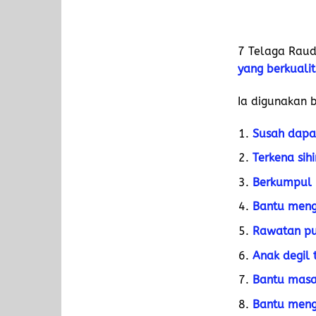
7 Telaga Rau
yang berkualiti
Ia digunakan b
Susah dapa
Terkena sihi
Berkumpul 3
Bantu menga
Rawatan pu
Anak degil 
Bantu masa
Bantu meng