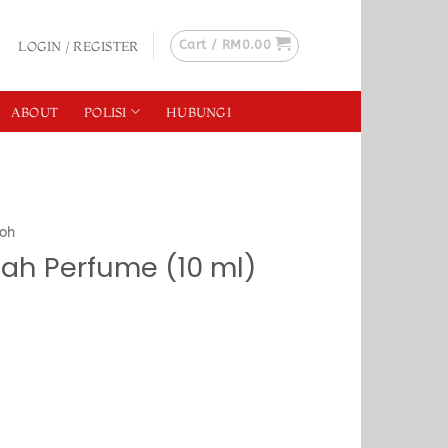
Cart /
RM
0.00
LOGIN / REGISTER
ABOUT
POLISI
HUBUNGI
doh
ah Perfume (10 ml)