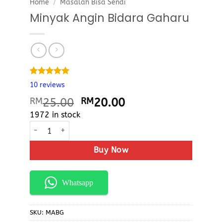
Home
/
Masalah Bisa Sendi
Minyak Angin Bidara Gaharu
Rated
10
5.00
10
reviews
out of 5
based on
RM
25.00
RM
20.00
customer
ratings
1972 in stock
Buy Now
Whatsapp
SKU:
MABG